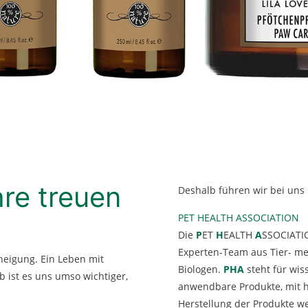
hre treuen
Deshalb führen wir bei uns
PET HEALTH ASSOCIATION
Die
P
ET
H
EALTH
A
SSOCIATI
Experten-Team aus Tier- m
neigung. Ein Leben mit
Biologen.
PHA
steht für wis
 ist es uns umso wichtiger,
anwendbare Produkte, mit h
Herstellung der Produkte we