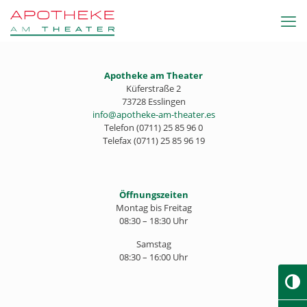
Zum
Zur
Inhalt
Navigation
springen
springen
Apotheke am Theater
Küferstraße 2
73728 Esslingen
info@apotheke-am-theater.es
Telefon (0711) 25 85 96 0
Telefax (0711) 25 85 96 19
Öffnungszeiten
Montag bis Freitag
08:30 – 18:30 Uhr
Samstag
08:30 – 16:00 Uhr
Umsch